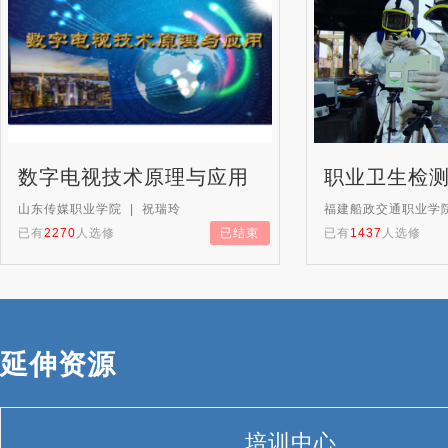
数字电视技术原理与应用
职业卫生检
山东传媒职业学院 | 祝瑞玲
福建船政交通职业学院
已有
2270
人选修
已结束
已有
1437
人选修
延伸资源
培训中心