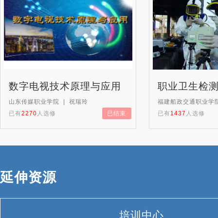
数字电视技术原理与应用
职业卫生检
山东传媒职业学院 | 祝瑞玲
福建船政交通职业学院
已有
2270
人选修
已结束
已有
1437
人选修
延伸资源
培训中心